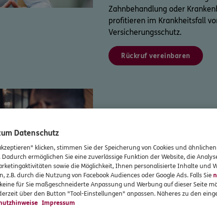
Zahnbehandlung oder Krankenh
profitieren im Krankheitsfall
Versicherungsschutz.
Rückruf vereinbaren
Wer als Freiberufler alles gibt,
 zum Datenschutz
Leistungen erhalten.
akzeptieren" klicken, stimmen Sie der Speicherung von Cookies und ähnlichen
. Dadurch ermöglichen Sie eine zuverlässige Funktion der Website, die Analy
rketingaktivitäten sowie die Möglichkeit, Ihnen personalisierte Inhalte und
Bereits über 220.000 Freiberuf
n, z.B. durch die Nutzung von Facebook Audiences oder Google Ads. Falls Sie
n
r keine für Sie maßgeschneiderte Anpassung und Werbung auf dieser Seite mö
dem Spezialisten für Gesundhe
erzeit über den Button "Tool-Einstellungen" anpassen. Näheres zu den einge
Versicherungsgruppe. Profitier
hutzhinweise
Impressum
exklusiven Konditionen in der