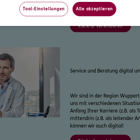
der umfassenden Versorgung, di
Tool-Einstellungen
Alle akzeptieren
abgestimmt ist.
Rückruf vereinbaren
Service und Beratung digital un
Wir sind in der Region Wupper
uns mit verschiedenen Situatio
Anfang Ihrer Karriere (z.B. als 
mittendrin (z.B. als leitender 
können wir auch digital!