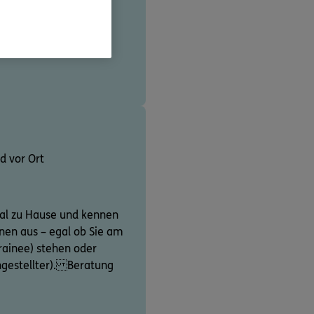
e perfekt auf sie
d vor Ort
tal zu Hause und kennen
nen aus – egal ob Sie am
Trainee) stehen oder
Angestellter). Beratung