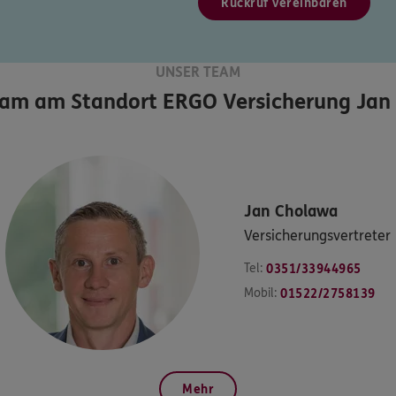
Rückruf vereinbaren
UNSER TEAM
eam am Standort
ERGO Versicherung Jan
Jan
Cholawa
Versicherungsvertreter
Tel:
0351/33944965
Mobil:
01522/2758139
Mehr