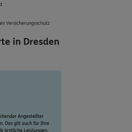
d
ten Versicherungsschutz
rte in Dresden
leitender Angestellter
. Das gilt auch für Ihre
b ärztliche Leistungen,