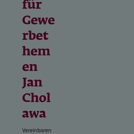
für
Gewe
rbet
hem
en
Jan
Chol
awa
Vereinbaren