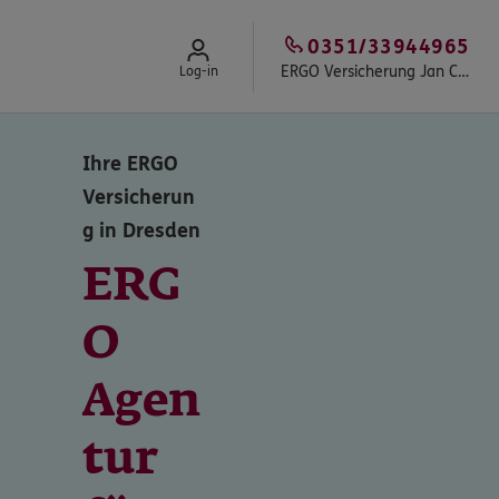
0351/33944965
ERGO Versicherung Jan Cholawa
Log-in
Ihre ERGO
Versicherun
g in Dresden
ERG
O
Agen
tur