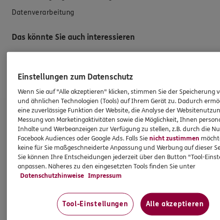
Datenverarbeitung
Das könnte Sie auch interessieren
Unsere Agentur
Einstellungen zum Datenschutz
Standorte
Wenn Sie auf "Alle akzeptieren" klicken, stimmen Sie der Speicherung 
und ähnlichen Technologien (Tools) auf Ihrem Gerät zu. Dadurch ermö
ERGO Versicherung Jan Cholawa
eine zuverlässige Funktion der Website, die Analyse der Websitenutzun
Messung von Marketingaktivitäten sowie die Möglichkeit, Ihnen persona
Inhalte und Werbeanzeigen zur Verfügung zu stellen, z.B. durch die N
Agentur für Gewerbethemen
Facebook Audiences oder Google Ads. Falls Sie
nicht zustimmen
möchten
keine für Sie maßgeschneiderte Anpassung und Werbung auf dieser Se
Bertolt-Brecht-Allee 12
Sie können Ihre Entscheidungen jederzeit über den Button "Tool-Eins
01309 Dresden
anpassen. Näheres zu den eingesetzten Tools finden Sie unter
Datenschutzhinweise
Impressum
Tel:
0351/33944965
Mobil:
01522/2758139
Tool-Einstellungen
Alle akzeptieren
Öffnungszeiten