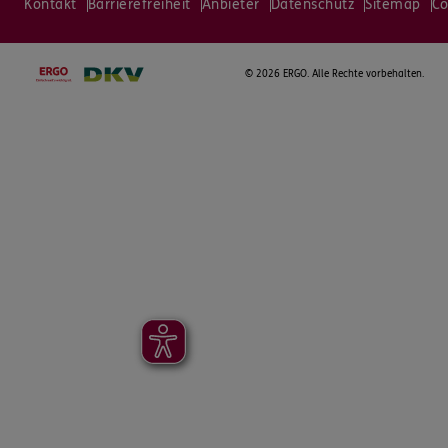
Kontakt
Barrierefreiheit
Anbieter
Datenschutz
Sitemap
Co
©
2026 ERGO. Alle Rechte vorbehalten.