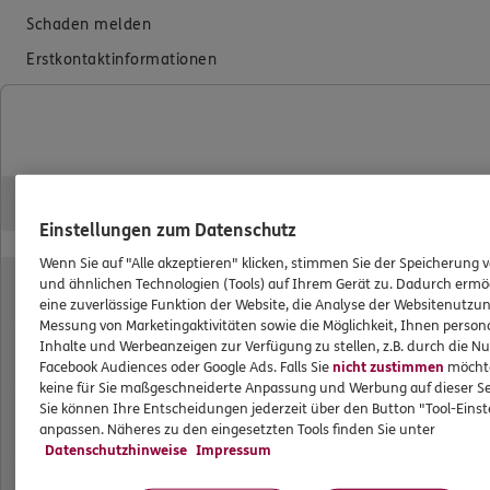
Schaden melden
Erstkontaktinformationen
EU-Offenlegungsvereinbarung
Datenverarbeitung
Das könnte Sie auch interessieren
Einstellungen zum Datenschutz
Unsere Agentur
Wenn Sie auf "Alle akzeptieren" klicken, stimmen Sie der Speicherung 
Standorte
und ähnlichen Technologien (Tools) auf Ihrem Gerät zu. Dadurch ermö
eine zuverlässige Funktion der Website, die Analyse der Websitenutzun
Messung von Marketingaktivitäten sowie die Möglichkeit, Ihnen persona
ERGO Versicherung Jan Cholawa
Inhalte und Werbeanzeigen zur Verfügung zu stellen, z.B. durch die N
Facebook Audiences oder Google Ads. Falls Sie
nicht zustimmen
möchten
keine für Sie maßgeschneiderte Anpassung und Werbung auf dieser Se
Agentur für Gewerbethemen
Sie können Ihre Entscheidungen jederzeit über den Button "Tool-Eins
anpassen. Näheres zu den eingesetzten Tools finden Sie unter
Bertolt-Brecht-Allee 12
Datenschutzhinweise
Impressum
01309 Dresden